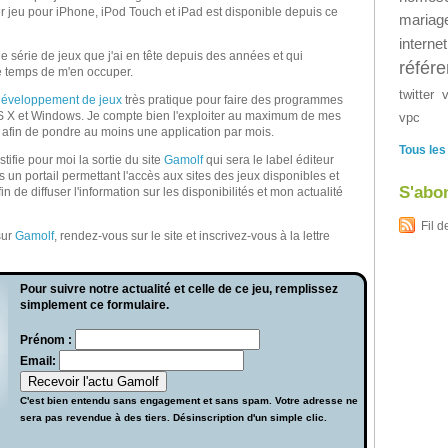
 jeu pour iPhone, iPod Touch et iPad est disponible depuis ce
mariag
internet
e série de jeux que j'ai en tête depuis des années et qui
référ
e temps de m'en occuper.
twitter
 développement de jeux
très pratique pour faire des programmes
S X et Windows. Je compte bien l'exploiter au maximum de mes
vpc
) afin de pondre au moins une application par mois.
Tous les
stifie pour moi la sortie du site
Gamolf
qui sera le label éditeur
is un portail permettant l'accès aux sites des jeux disponibles et
S'abo
in de diffuser l'information sur les disponibilités et mon actualité
Fil d
sur
Gamolf
, rendez-vous sur le site et inscrivez-vous à la lettre
Pour suivre notre actualité et celle de ce jeu, remplissez
simplement ce formulaire.
Prénom :
Email:
C'est bien entendu sans engagement et sans spam. Votre adresse ne
sera pas revendue à des tiers. Désinscription d'un simple clic.