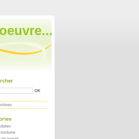
Aller au contenu
|
Aller au menu
|
Aller à la recherche
oeuvre...
rcher
rchives
ories
otidien
 nocturne
 de gueule