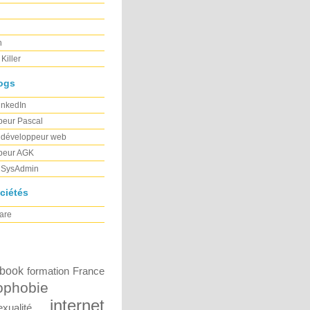
h
Killer
ogs
inkedIn
peur Pascal
 développeur web
peur AGK
e SysAdmin
ciétés
ware
book
formation
France
phobie
internet
xualité