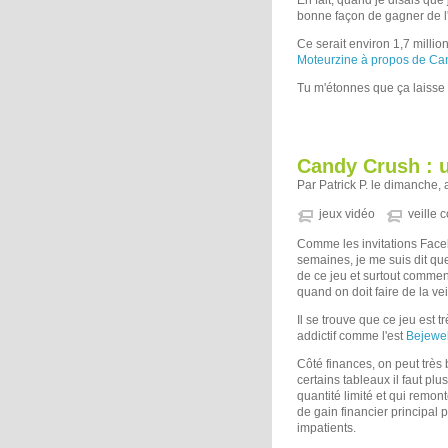
En fait, quand je disais qu
bonne façon de gagner de l'a
Ce serait environ 1,7 million
Moteurzine à propos de Ca
Tu m'étonnes que ça laisse r
Candy Crush : u
Par Patrick P. le dimanche,
jeux vidéo
veille 
Comme les invitations Face
semaines, je me suis dit qu
de ce jeu et surtout comment
quand on doit faire de la vei
Il se trouve que ce jeu est 
addictif comme l'est
Bejewe
Côté finances, on peut très 
certains tableaux il faut pl
quantité limité et qui remont
de gain financier principal 
impatients.