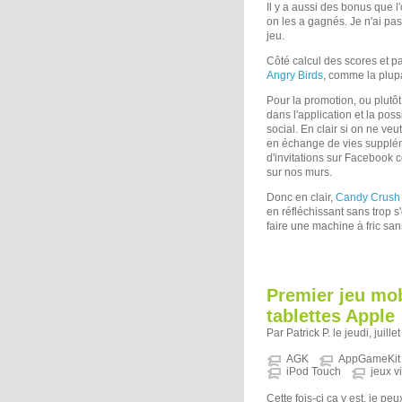
Il y a aussi des bonus que l
on les a gagnés. Je n'ai pas 
jeu.
Côté calcul des scores et p
Angry Birds
, comme la plupa
Pour la promotion, ou plutôt
dans l'application et la poss
social. En clair si on ne ve
en échange de vies supplém
d'invitations sur Facebook 
sur nos murs.
Donc en clair,
Candy Crush
en réfléchissant sans trop 
faire une machine à fric sans
Premier jeu mob
tablettes Apple
Par Patrick P. le jeudi, juill
AGK
AppGameKit
iPod Touch
jeux v
Cette fois-ci ça y est, je pe