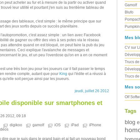
'on peut acheter au fur et à mesure de la partir ou activer quand
Gamolf
trouvé leur utilité et pourtant j'en suis au trentième tableau de
Blufo
Pompac
assage des tableaux, c'est simple : le même principe que sur
rt des jeux sortis depuis ce succès planétaire.
Pumpkin 
 l'autopromotion, c'est assez simple : un lien avec Facebook
Mes bl
ibilité de gagner ou offrir des vies à ses potes via le réseau
ut pas attendre quand on est bloqué, on peut faire la pub du jeu
CV sur L
entaires. Ceci explique l'avalanche de messages et
Dévelop
concernant le jeu, et un peu l'overdose qu'on en a en ce moment
Trucs de
est une très bon jeu pour les joueurs car il fait passer le temps
Dévelop
s'en rendre compte, autant que pour
King
qui l'édite et a réussi à
Trucs d
 qu'elle soit perçue ainsi par les joueurs.
Mes so
jeudi, juillet 26 2012
Olf Soft
ile disponible sur smartphones et
Tags
et 26 2012, 09:18
blog
e
digikoo
gamolf
iOS
iPad
iPhone
homo
idéos
ux dire que je suis dans le grand bain et ai fait un nouveau bond
homose