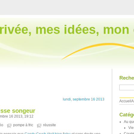
rivée, mes idées, mon 
Reche
lundi, septembre 16 2013
Accueil
A
isse songeur
Catég
tembre 16 2013, 19:12
Au qu
éo
pompe à fric
réussite
Vie
Coups