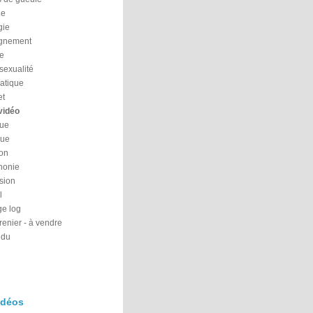
ne
gie
gnement
le
exualité
atique
et
vidéo
ue
que
ion
honie
sion
l
e log
renier - à vendre
ndu
idéos