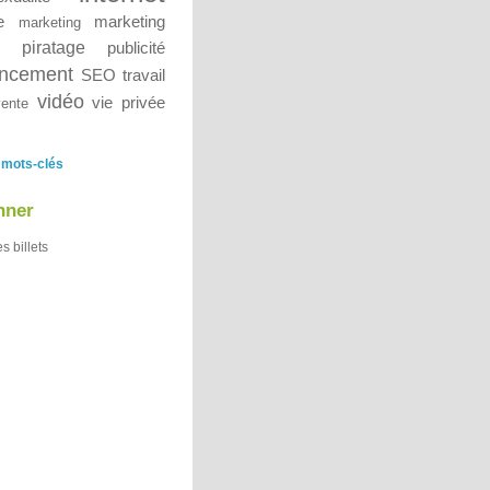
e
marketing
marketing
piratage
publicité
encement
SEO
travail
vidéo
vie privée
vente
 mots-clés
nner
es billets