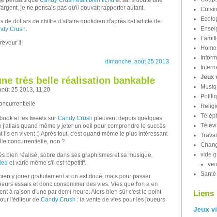
e je pensais que
Candy Crush était bien fichu
et sans doute une
rgent, je ne pensais pas qu'il pouvait rapporter autant.
Cuisi
Ecolo
s de dollars de chiffre d'affaire quotidien d'après cet article de
Ensei
ndy Crush
.
Famil
êveur !!!
Homos
Inform
dimanche, août 25 2013
Intern
Jeux 
ne très belle réalisation bankable
Musiq
 août 25 2013, 11:20
Politi
concurrentielle
Relig
Télép
book et les tweets sur
Candy Crush
pleuvent depuis quelques
Télévi
e j'allais quand même y jeter un oeil pour comprendre le succès
 ils en vivent :) Après tout, c'est quand même le plus intéressant
Travai
lle concurrentielle, non ?
Chang
vide g
très bien réalisé, sobre dans ses graphismes et sa musique,
led
et varié même s'il est répétitif.
ve
Santé
bien y jouer gratuitement si on est doué, mais pour passer
usieurs essais et donc consommer des vies. Vies que l'on a en
ent à raison d'une par demi-heure. Alors bien sûr c'est le point
Liens
pour l'éditeur de
Candy Crush
: la vente de vies pour les joueurs
Jeux v