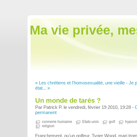
Ma vie privée, me
« Les chrétiens et l'homosexualité, une vieille
-
Je 
état... »
Un monde de tarés ?
Par Patrick P. le vendredi, février 19 2010, 19:28 -
permanent
connerie humaine
Etats-unis
golf
hypocr
religion
Franchement, qu'un golfeur, Tyger Wood, mari tromp